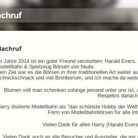
chruf
Nachruf
m Jahre 2014 ist ein guter Freund verstorben: Harald Evers. E
odellbahn & Spielzeug Börsen von heute.
ein Ziel war es die Börsen in ihrer traditionellen Art weiter a
chnickschnack und viel Brimborium, und ich mache da weite
Blumen soll man schenken solange jemand unter uns ist, a
Respekts danach
arry titulierte Modellbahn als "das schönste Hobby der Welt"
Form von Modellbahnbörsen für alle Int
Vielen Dank für alles Harry (Harald Ever
Vielen Dank auch an alle Besucher und Aussteller, die mir